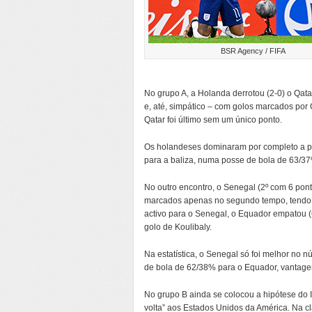
BSR Agency / FIFA
No grupo A, a Holanda derrotou (2-0) o Qatar
e, até, simpático – com golos marcados por
Qatar foi último sem um único ponto.
Os holandeses dominaram por completo a par
para a baliza, numa posse de bola de 63/3
No outro encontro, o Senegal (2º com 6 pont
marcados apenas no segundo tempo, tendo S
activo para o Senegal, o Equador empatou (
golo de Koulibaly.
Na estatística, o Senegal só foi melhor no 
de bola de 62/38% para o Equador, vantage
No grupo B ainda se colocou a hipótese do
volta” aos Estados Unidos da América. Na cla