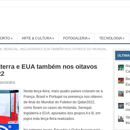
PORTO
»
ARTE & CULTURA
»
FOTOGALERIA
»
TECNOLOGIA
»
, SENEGAL, INGLATERRA E EUA TAMBÉM NOS OITAVOS DO MUNDIAL
ÚLTIMA
aterra e EUA também nos oitavos
Nu
Ca
22
Be
MADEIRA
Eu
Nesta terça-feira, mais quatro países colaram-se à
IP
França, Brasil e Portugal na presença nos oitavos-
de-final do Mundial do Futebol do Qatar2022,
FC
como foram os casos da Holanda, Senegal,
co
Inglaterra e EUA, apurados dos grupos A e B, em
Sp
jogos esta terça-feira realizados.
tr