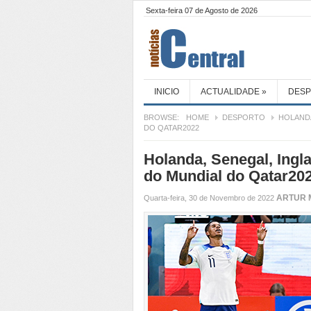
Sexta-feira 07 de Agosto de 2026
INICIO
ACTUALIDADE
»
DES
BROWSE:
HOME
DESPORTO
HOLANDA
DO QATAR2022
Holanda, Senegal, Ingl
do Mundial do Qatar20
ARTUR 
Quarta-feira, 30 de Novembro de 2022