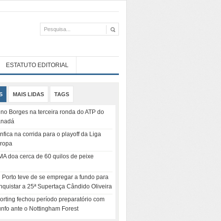
ESTATUTO EDITORIAL
S
MAIS LIDAS
TAGS
no Borges na terceira ronda do ATP do
nadá
nfica na corrida para o playoff da Liga
ropa
MA doa cerca de 60 quilos de peixe
 Porto teve de se empregar a fundo para
nquistar a 25ª Supertaça Cândido Oliveira
orting fechou período preparatório com
iunfo ante o Nottingham Forest