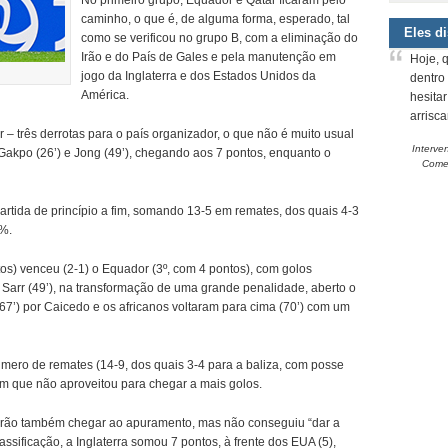
No primeiro grupo, Equador e Qatar ficaram pelo
caminho, o que é, de alguma forma, esperado, tal
Eles d
como se verificou no grupo B, com a eliminação do
Irão e do País de Gales e pela manutenção em
Hoje, 
jogo da Inglaterra e dos Estados Unidos da
dentro
América.
hesita
arrisc
 – três derrotas para o país organizador, o que não é muito usual
Interve
 Gakpo (26’) e Jong (49’), chegando aos 7 pontos, enquanto o
Comem
tida de princípio a fim, somando 13-5 em remates, dos quais 4-3
7%.
os) venceu (2-1) o Equador (3º, com 4 pontos), com golos
arr (49’), na transformação de uma grande penalidade, aberto o
67’) por Caicedo e os africanos voltaram para cima (70’) com um
número de remates (14-9, dos quais 3-4 para a baliza, com posse
m que não aproveitou para chegar a mais golos.
 Irão também chegar ao apuramento, mas não conseguiu “dar a
ssificação, a Inglaterra somou 7 pontos, à frente dos EUA (5),