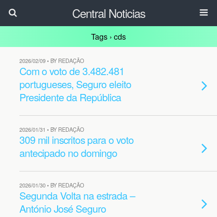
Central Noticias
Tags › cds
2026/02/09 • BY REDAÇÃO
Com o voto de 3.482.481
portugueses, Seguro eleito
Presidente da República
2026/01/31 • BY REDAÇÃO
309 mil inscritos para o voto
antecipado no domingo
2026/01/30 • BY REDAÇÃO
Segunda Volta na estrada –
António José Seguro