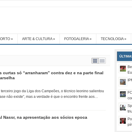
PORTO
»
ARTE & CULTURA
»
FOTOGALERIA
»
TECNOLOGIA
»
ÚLTIMA
Be
curtas só “arranharam” contra dez e na parte final
Eu
arselha
IP
terceiro jogo da Liga dos Campeões, o técnico leonino salientou
FC
ase não existe”, mas a verdade é que o encontro frente aos…
co
Sp
tr
Al Nassr, na apresentação aos sócios epoca
Po
pí