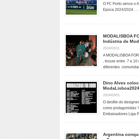
O FC Porto vence o A
Epoca 2024/2024. … F
MODALISBOA FOR 
Indústria de Mo
2024/03/11
A MODALISBOA FOR 
, trouxe entre 7 e 1
diferentes comunid
Dino Alves coloc
ModaLisboa202
2024/03/01
O desfile do designer
como protagonistas 
Embaixadores Liga P
Argentina conqui