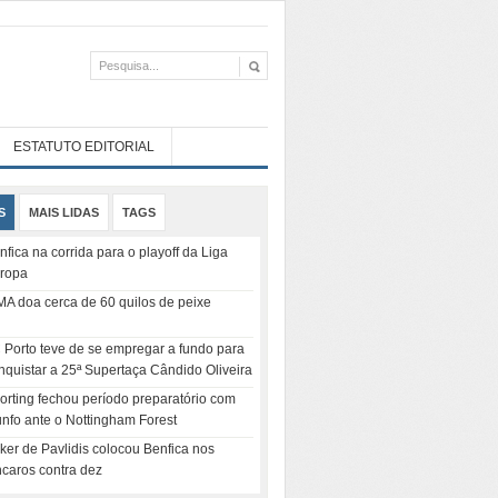
ESTATUTO EDITORIAL
S
MAIS LIDAS
TAGS
nfica na corrida para o playoff da Liga
ropa
MA doa cerca de 60 quilos de peixe
 Porto teve de se empregar a fundo para
nquistar a 25ª Supertaça Cândido Oliveira
orting fechou período preparatório com
iunfo ante o Nottingham Forest
ker de Pavlidis colocou Benfica nos
ncaros contra dez