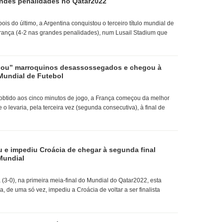
andes penalidades no Qatar2022
pois do último, a Argentina conquistou o terceiro título mundial de
França (4-2 nas grandes penalidades), num Lusail Stadium que
hou” marroquinos desassossegados e chegou à
 Mundial de Futebol
obtido aos cinco minutos de jogo, a França começou da melhor
 o levaria, pela terceira vez (segunda consecutiva), à final de
 e impediu Croácia de chegar à segunda final
 Mundial
 (3-0), na primeira meia-final do Mundial do Qatar2022, esta
na, de uma só vez, impediu a Croácia de voltar a ser finalista