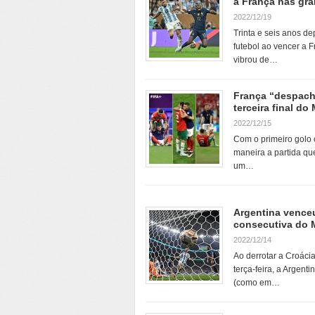
a França nas gr
2022/12/19
Trinta e seis anos de
futebol ao vencer a 
vibrou de…
França “despac
terceira final do
2022/12/15
Com o primeiro golo 
maneira a partida que
um…
Argentina venceu
consecutiva do
2022/12/14
Ao derrotar a Croácia
terça-feira, a Argenti
(como em…