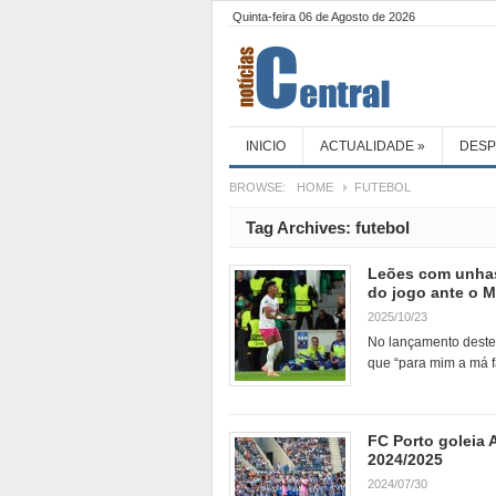
Quinta-feira 06 de Agosto de 2026
INICIO
ACTUALIDADE
»
DES
BROWSE:
HOME
FUTEBOL
Tag Archives:
futebol
Leões com unhas 
do jogo ante o M
2025/10/23
No lançamento deste 
que “para mim a má f
FC Porto goleia 
2024/2025
2024/07/30