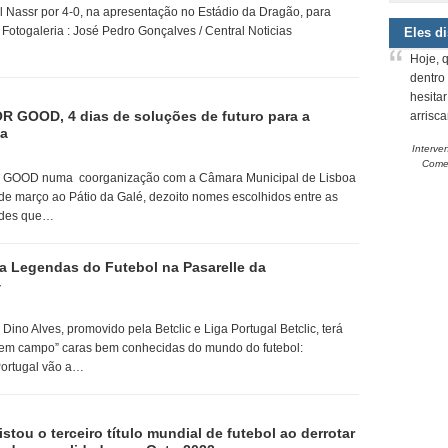
l Nassr por 4-0, na apresentação no Estádio da Dragão, para
otogaleria : José Pedro Gonçalves / Central Noticias
Eles d
Hoje, 
dentro
hesita
GOOD, 4 dias de soluções de futuro para a
arrisc
da
Interve
Comem
GOOD numa coorganização com a Câmara Municipal de Lisboa
0 de março ao Pátio da Galé, dezoito nomes escolhidos entre as
ades que…
a Legendas do Futebol na Pasarelle da
4
 Dino Alves, promovido pela Betclic e Liga Portugal Betclic, terá
“em campo” caras bem conhecidas do mundo do futebol:
ortugal vão a…
stou o terceiro título mundial de futebol ao derrotar