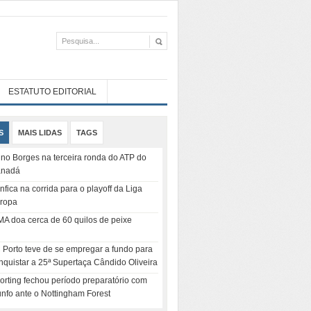
ESTATUTO EDITORIAL
S
MAIS LIDAS
TAGS
no Borges na terceira ronda do ATP do
nadá
nfica na corrida para o playoff da Liga
ropa
MA doa cerca de 60 quilos de peixe
 Porto teve de se empregar a fundo para
nquistar a 25ª Supertaça Cândido Oliveira
orting fechou período preparatório com
iunfo ante o Nottingham Forest