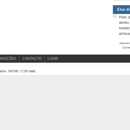
Eles d
Hoje, 
dentro
hesita
arrisc
Interve
Comem
ONDIÇÕES
CONTACTO
LOGIN
vados.
XHTML
/
CSS
Valid.