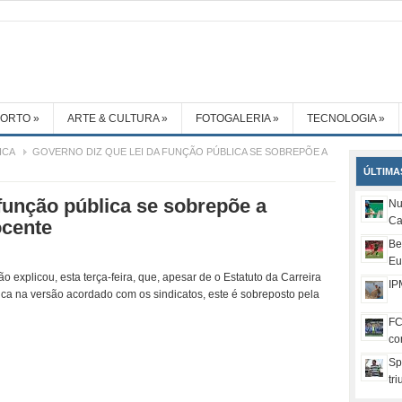
PORTO
»
ARTE & CULTURA
»
FOTOGALERIA
»
TECNOLOGIA
»
ICA
GOVERNO DIZ QUE LEI DA FUNÇÃO PÚBLICA SE SOBREPÕE A
ÚLTIMA
 função pública se sobrepõe a
Nu
Ca
ocente
Be
Eu
 explicou, esta terça-feira, que, apesar de o Estatuto da Carreira
IP
ca na versão acordado com os sindicatos, este é sobreposto pela
FC
co
Sp
tr