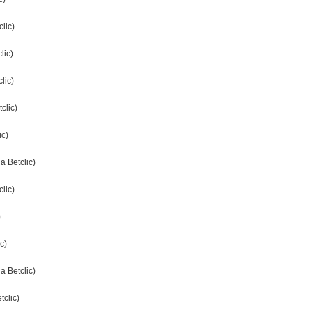
lic)
lic)
lic)
clic)
ic)
 Betclic)
clic)
)
c)
a Betclic)
tclic)