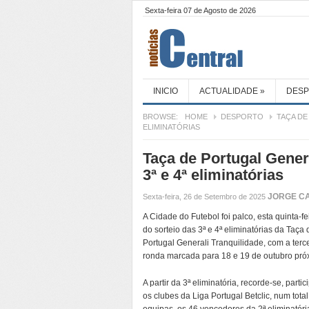
Sexta-feira 07 de Agosto de 2026
INICIO
ACTUALIDADE
»
DES
BROWSE:
HOME
DESPORTO
TAÇA DE
ELIMINATÓRIAS
Taça de Portugal Genera
3ª e 4ª eliminatórias
JORGE C
Sexta-feira, 26 de Setembro de 2025
A Cidade do Futebol foi palco, esta quinta-fe
do sorteio das 3ª e 4ª eliminatórias da Taça 
Portugal Generali Tranquilidade, com a terc
ronda marcada para 18 e 19 de outubro pró
A partir da 3ª eliminatória, recorde-se, parti
os clubes da Liga Portugal Betclic, num tota