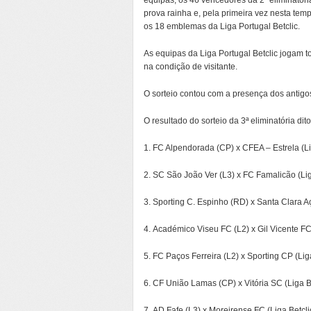
equipas, os 46 vencedores da 2ª eliminatóri
prova rainha e, pela primeira vez nesta tem
os 18 emblemas da Liga Portugal Betclic.
As equipas da Liga Portugal Betclic jogam t
na condição de visitante.
O sorteio contou com a presença dos antigo
O resultado do sorteio da 3ª eliminatória d
1. FC Alpendorada (CP) x CFEA – Estrela (Li
2. SC São João Ver (L3) x FC Famalicão (Lig
3. Sporting C. Espinho (RD) x Santa Clara Aç
4. Académico Viseu FC (L2) x Gil Vicente FC 
5. FC Paços Ferreira (L2) x Sporting CP (Liga
6. CF União Lamas (CP) x Vitória SC (Liga B
7. AD Fafe (L3) x Moreirense FC (Liga Betcli