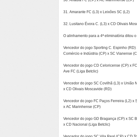
30. Anadia FC (CP) x AC Marinhense (CP)
31. Amarante FC (L3) x Leixões SC (L2)
32. Lusitano Évora C. (L3) x CD Olivais Mo
O alinhamento para a 4ª eliminatória ditou 
Vencedor do jogo Sporting C. Espinho (RD) x
Comércio e Indústria (CP) x SC Vianense (
Vencedor do jogo CD Celoricense (CP) x FC P
Ave FC (Liga Betclic)
Vencedor do jogo SC Covilhã (L3) x União N
x CD Olivais Moscavide (RD)
Vencedor do jogo FC Paços Ferreira (L2) x S
x AC Marinhense (CP)
Vencedor do jogo GD Bragança (CP) x SC Br
x CD Nacional (Liga Betclic)
Vencedor do jogo SC Vila Real (CP) x CD To