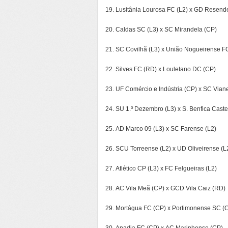
19. Lusitânia Lourosa FC (L2) x GD Resend
20. Caldas SC (L3) x SC Mirandela (CP)
21. SC Covilhã (L3) x União Nogueirense F
22. Silves FC (RD) x Louletano DC (CP)
23. UF Comércio e Indústria (CP) x SC Vian
24. SU 1.º Dezembro (L3) x S. Benfica Cast
25. AD Marco 09 (L3) x SC Farense (L2)
26. SCU Torreense (L2) x UD Oliveirense (L
27. Atlético CP (L3) x FC Felgueiras (L2)
28. AC Vila Meã (CP) x GCD Vila Caiz (RD)
29. Mortágua FC (CP) x Portimonense SC (