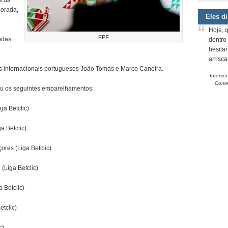
a da
porada,
Eles d
Hoje, 
FPF
odas
dentro
hesita
arrisc
s internacionais portugueses João Tomás e Marco Caneira.
Interve
Comem
itou os seguintes emparelhamentos:
ga Betclic)
a Betclic)
ores (Liga Betclic)
(Liga Betclic)
 Betclic)
etclic)
c)