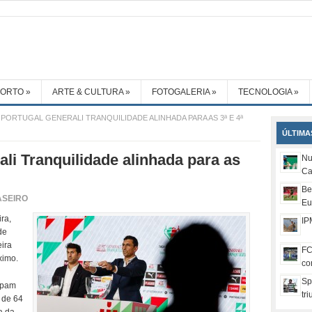
PORTO
»
ARTE & CULTURA
»
FOTOGALERIA
»
TECNOLOGIA
»
 PORTUGAL GENERALI TRANQUILIDADE ALINHADA PARA AS 3ª E 4ª
ÚLTIMA
li Tranquilidade alinhada para as
Nu
Ca
Be
ASEIRO
Eu
ira,
IP
de
eira
FC
ximo.
co
Sp
cipam
tr
l de 64