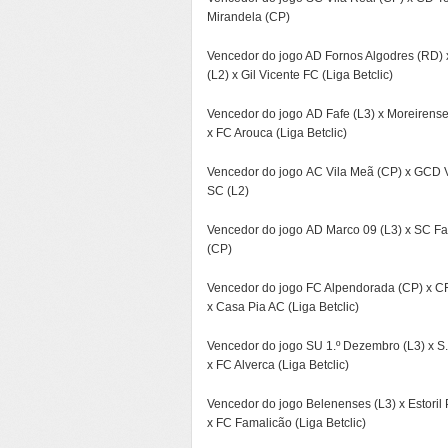
Mirandela (CP)
Vencedor do jogo AD Fornos Algodres (RD) x
(L2) x Gil Vicente FC (Liga Betclic)
Vencedor do jogo AD Fafe (L3) x Moreirense
x FC Arouca (Liga Betclic)
Vencedor do jogo AC Vila Meã (CP) x GCD V
SC (L2)
Vencedor do jogo AD Marco 09 (L3) x SC Fa
(CP)
Vencedor do jogo FC Alpendorada (CP) x CFE
x Casa Pia AC (Liga Betclic)
Vencedor do jogo SU 1.º Dezembro (L3) x S.
x FC Alverca (Liga Betclic)
Vencedor do jogo Belenenses (L3) x Estoril 
x FC Famalicão (Liga Betclic)