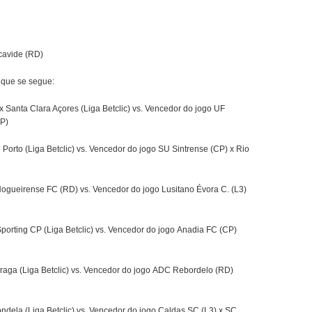
scavide (RD)
o que se segue:
 Santa Clara Açores (Liga Betclic) vs. Vencedor do jogo UF
CP)
orto (Liga Betclic) vs. Vencedor do jogo SU Sintrense (CP) x Rio
ogueirense FC (RD) vs. Vencedor do jogo Lusitano Évora C. (L3)
porting CP (Liga Betclic) vs. Vencedor do jogo Anadia FC (CP)
aga (Liga Betclic) vs. Vencedor do jogo ADC Rebordelo (RD)
ndela (Liga Betclic) vs. Vencedor do jogo Caldas SC (L3) x SC