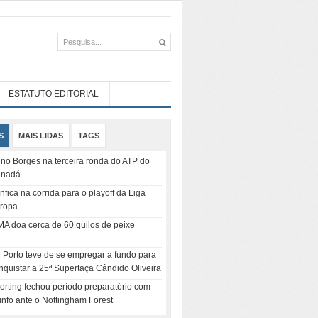
ESTATUTO EDITORIAL
S
MAIS LIDAS
TAGS
no Borges na terceira ronda do ATP do
nadá
nfica na corrida para o playoff da Liga
ropa
MA doa cerca de 60 quilos de peixe
 Porto teve de se empregar a fundo para
nquistar a 25ª Supertaça Cândido Oliveira
orting fechou período preparatório com
iunfo ante o Nottingham Forest