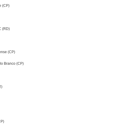
e (CP)
C (RD)
ense (CP)
elo Branco (CP)
2)
CP)