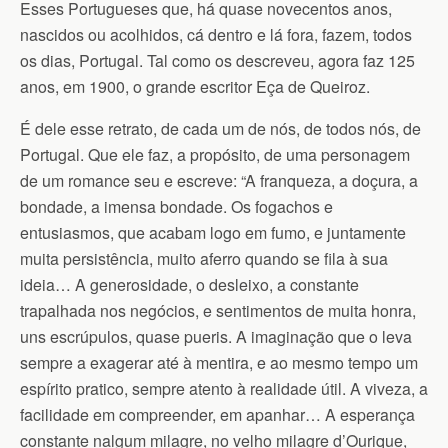
Esses Portugueses que, há quase novecentos anos,
nascidos ou acolhidos, cá dentro e lá fora, fazem, todos
os dias, Portugal. Tal como os descreveu, agora faz 125
anos, em 1900, o grande escritor Eça de Queiroz.
É dele esse retrato, de cada um de nós, de todos nós, de
Portugal. Que ele faz, a propósito, de uma personagem
de um romance seu e escreve: “A franqueza, a doçura, a
bondade, a imensa bondade. Os fogachos e
entusiasmos, que acabam logo em fumo, e juntamente
muita persistência, muito aferro quando se fila à sua
ideia… A generosidade, o desleixo, a constante
trapalhada nos negócios, e sentimentos de muita honra,
uns escrúpulos, quase pueris. A imaginação que o leva
sempre a exagerar até à mentira, e ao mesmo tempo um
espírito pratico, sempre atento à realidade útil. A viveza, a
facilidade em compreender, em apanhar… A esperança
constante nalgum milagre, no velho milagre d’Ourique,