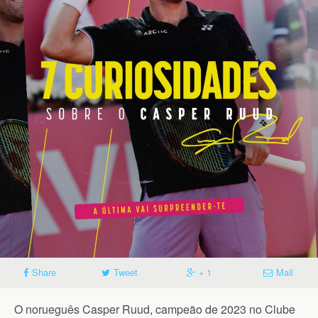
Share
Tweet
+ 1
Mail
O norueguês Casper Ruud, campeão de 2023 no Clube