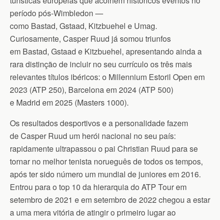
turísticas europeias que acolhem históricos eventos no
período pós-Wimbledon —
como Bastad, Gstaad, Kitzbuehel e Umag.
Curiosamente, Casper Ruud já somou triunfos
em Bastad, Gstaad e Kitzbuehel, apresentando ainda a
rara distinção de incluir no seu currículo os três mais
relevantes títulos ibéricos: o Millennium Estoril Open em
2023 (ATP 250), Barcelona em 2024 (ATP 500)
e Madrid em 2025 (Masters 1000).
Os resultados desportivos e a personalidade fazem
de Casper Ruud um herói nacional no seu país:
rapidamente ultrapassou o pai Christian Ruud para se
tornar no melhor tenista norueguês de todos os tempos,
após ter sido número um mundial de juniores em 2016.
Entrou para o top 10 da hierarquia do ATP Tour em
setembro de 2021 e em setembro de 2022 chegou a estar
a uma mera vitória de atingir o primeiro lugar ao