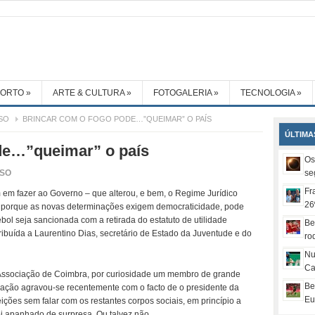
PORTO
»
ARTE & CULTURA
»
FOTOGALERIA
»
TECNOLOGIA
»
SO
BRINCAR COM O FOGO PODE…”QUEIMAR” O PAÍS
ÚLTIMA
de…”queimar” o país
Os
USO
se
Fr
 em fazer ao Governo – que alterou, e bem, o Regime Jurídico
26
, porque as novas determinações exigem democraticidade, pode
ol seja sancionada com a retirada do estatuto de utilidade
Be
ribuída a Laurentino Dias, secretário de Estado da Juventude e do
ro
Nu
Ca
 Associação de Coimbra, por curiosidade um membro de grande
Be
tuação agravou-se recentemente com o facto de o presidente da
Eu
ições sem falar com os restantes corpos sociais, em princípio a
foi apanhado de surpresa. Ou talvez não…