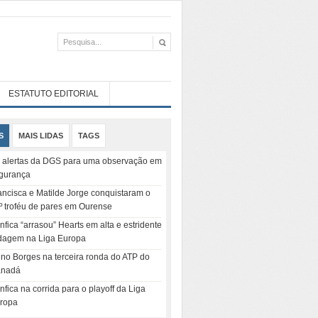
ESTATUTO EDITORIAL
S
MAIS LIDAS
TAGS
 alertas da DGS para uma observação em
gurança
ancisca e Matilde Jorge conquistaram o
º troféu de pares em Ourense
nfica “arrasou” Hearts em alta e estridente
dagem na Liga Europa
no Borges na terceira ronda do ATP do
nadá
nfica na corrida para o playoff da Liga
ropa