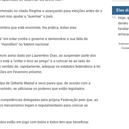
Eles d
rminado no citado Regime e avançando para eleições antes de o
com isso ajudar a “queimar” o país.
Hoje, 
dentro
mbra que está envolvida. Na prática, todas elas.
hesita
arrisc
a” em estar contra o governo e demonstrar a sua falta de
Interve
 “mandões” no futebol nacional.
Comem
onoro aviso dado por Laurentino Dias, ao suspender parte dos
 está a “voltar o bico ao prego” e a colocar-se ao lado do
entido de, rapidamente, adequar os estatutos federativos à lei.
ições em Fevereiro próximo.
ulpa de Gilberto Madail e seus pares que, de acordo com a
esolvido, se utilizasse os poderes que estão legislados.
s competências delegadas pela própria Federação pelo que, ao
 os mecanismos legais e regulamentares para colocar as
odos estão em jogo com todos e todos tem que beneficiar.