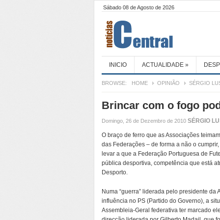
Sábado 08 de Agosto de 2026
INICIO
ACTUALIDADE
»
DES
BROWSE:
HOME
OPINIÃO
SÉRGIO LU
Brincar com o fogo po
SÉRGIO L
Domingo, 26 de Dezembro de 2010
O braço de ferro que as Associações teimam
das Federações – de forma a não o cumprir
levar a que a Federação Portuguesa de Futeb
pública desportiva, competência que está at
Desporto.
Numa “guerra” liderada pelo presidente da
influência no PS (Partido do Governo), a si
Assembleia-Geral federativa ter marcado ele
direcção liderada por Gilberto Madail, que 