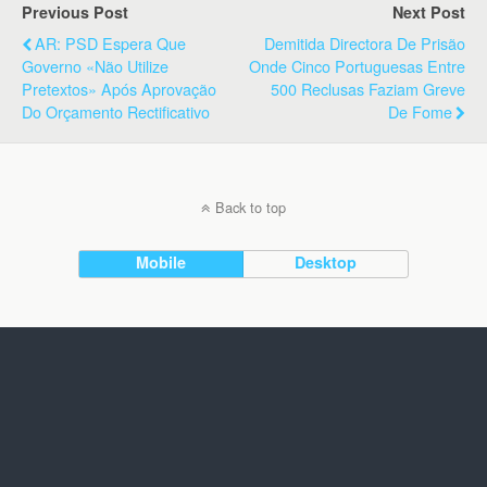
Previous Post
Next Post
AR: PSD Espera Que
Demitida Directora De Prisão
Governo «não Utilize
Onde Cinco Portuguesas Entre
Pretextos» Após Aprovação
500 Reclusas Faziam Greve
Do Orçamento Rectificativo
De Fome
Back to top
Mobile
Desktop