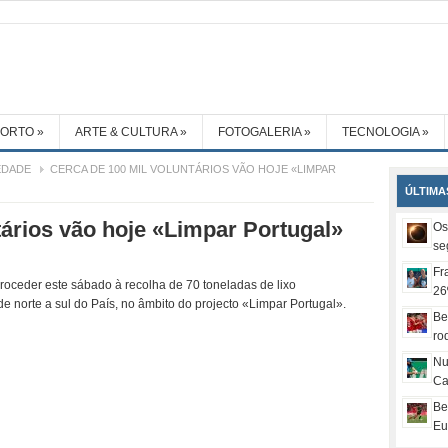
PORTO
»
ARTE & CULTURA
»
FOTOGALERIA
»
TECNOLOGIA
»
EDADE
CERCA DE 100 MIL VOLUNTÁRIOS VÃO HOJE «LIMPAR
ÚLTIMA
tários vão hoje «Limpar Portugal»
Os
se
Fr
oceder este sábado à recolha de 70 toneladas de lixo
26
e norte a sul do País, no âmbito do projecto «Limpar Portugal».
Be
ro
Nu
Ca
Be
Eu