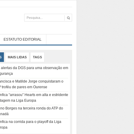
ESTATUTO EDITORIAL
S
MAIS LIDAS
TAGS
 alertas da DGS para uma observação em
gurança
ancisca e Matilde Jorge conquistaram o
º troféu de pares em Ourense
nfica “arrasou” Hearts em alta e estridente
dagem na Liga Europa
no Borges na terceira ronda do ATP do
nadá
nfica na corrida para o playoff da Liga
ropa