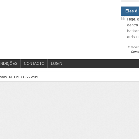
Eles d
Hoje, 
dentro
hesita
arrisc
Interve
Comem
ONDIÇÕES
CONTACTO
LOGIN
vados.
XHTML
/
CSS
Valid.