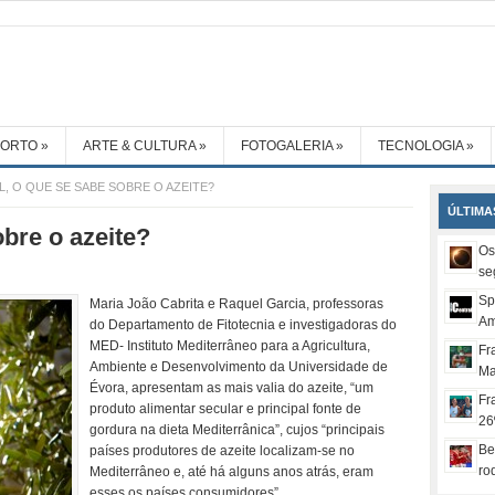
PORTO
»
ARTE & CULTURA
»
FOTOGALERIA
»
TECNOLOGIA
»
L, O QUE SE SABE SOBRE O AZEITE?
ÚLTIMA
obre o azeite?
Os
se
Sp
Maria João Cabrita e Raquel Garcia, professoras
Am
do Departamento de Fitotecnia e investigadoras do
MED- Instituto Mediterrâneo para a Agricultura,
Fr
Ambiente e Desenvolvimento da Universidade de
Ma
Évora, apresentam as mais valia do azeite, “um
Fr
produto alimentar secular e principal fonte de
26
gordura na dieta Mediterrânica”, cujos “principais
Be
países produtores de azeite localizam-se no
ro
Mediterrâneo e, até há alguns anos atrás, eram
esses os países consumidores”.