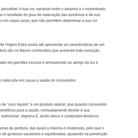
percetível. A sua cor, variando entre o amarelo e o esverdeado,
as o resultado do grau de maturação das azeitonas e da sua
do em copos azuis, que não permitem determinar a sua cor.
te Virgem Extra evolui até apresentar as características de um
atura são os fatores conhecidos que aceleram esta evolução.
fado em garrafas escuras e armazenado ao abrigo da luz e
m nada põe em causa a saúde do consumidor.
 de “ouro líquido” é um produto natural, que quando consumido
enefícios para a saúde, nomeadamente devido à sua
tricional: vitamina E, ácido oleico e compostos fenólicos.
amas de gordura, das quais a maioria é insaturada, pelo que o
e de gorduras saudáveis e equilibradas, ajudando na prevenção