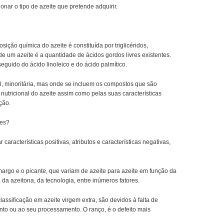
nar o tipo de azeite que pretende adquirir.
ão química do azeite é constituída por triglicéridos,
 de um azeite é a quantidade de ácidos gordos livres existentes.
eguido do ácido linoleico e do ácido palmítico.
el, minoritária, mas onde se incluem os compostos que são
nutricional do azeite assim como pelas suas características
ção.
tes?
aracterísticas positivas, atributos e características negativas,
amargo e o picante, que variam de azeite para azeite em função da
da azeitona, da tecnologia, entre inúmeros fatores.
lassificação em azeite virgem extra, são devidos à falta de
to ou ao seu processamento. O ranço, é o defeito mais