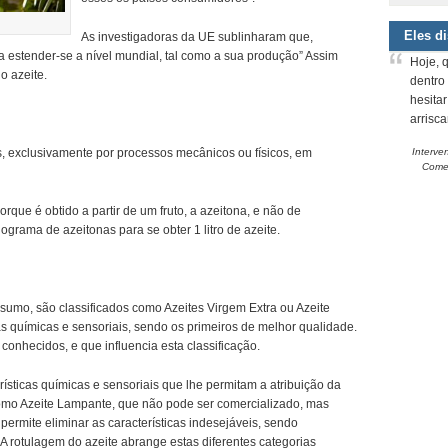
Eles d
As investigadoras da UE sublinharam que,
a estender-se a nível mundial, tal como a sua produção” Assim
Hoje, 
o azeite.
dentro
hesita
arrisc
as, exclusivamente por processos mecânicos ou físicos, em
Interve
Comem
orque é obtido a partir de um fruto, a azeitona, e não de
grama de azeitonas para se obter 1 litro de azeite.
onsumo, são classificados como Azeites Virgem Extra ou Azeite
s químicas e sensoriais, sendo os primeiros de melhor qualidade.
onhecidos, e que influencia esta classificação.
sticas químicas e sensoriais que lhe permitam a atribuição da
 como Azeite Lampante, que não pode ser comercializado, mas
ermite eliminar as características indesejáveis, sendo
A rotulagem do azeite abrange estas diferentes categorias