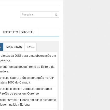
ESTATUTO EDITORIAL
S
MAIS LIDAS
TAGS
 alertas da DGS para uma observação em
gurança
orting “empalideceu” frente ao Estrela da
adora
ancisco Cabral o único português no ATP
sters 1000 do Canadá
ancisca e Matilde Jorge conquistaram o
º troféu de pares em Ourense
nfica “arrasou” Hearts em alta e estridente
dagem na Liga Europa