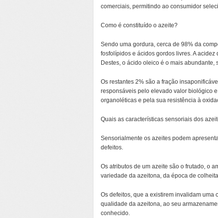
comerciais, permitindo ao consumidor selecio
Como é constituído o azeite?
Sendo uma gordura, cerca de 98% da composiç
fosfolípidos e ácidos gordos livres. A acidez
Destes, o ácido oleico é o mais abundante, s
Os restantes 2% são a fração insaponificáv
responsáveis pelo elevado valor biológico e 
organoléticas e pela sua resistência à oxida
Quais as características sensoriais dos azei
Sensorialmente os azeites podem apresentar c
defeitos.
Os atributos de um azeite são o frutado, o 
variedade da azeitona, da época de colheita 
Os defeitos, que a existirem invalidam uma c
qualidade da azeitona, ao seu armazenamen
conhecido.