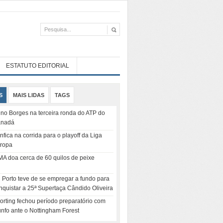
ESTATUTO EDITORIAL
S
MAIS LIDAS
TAGS
no Borges na terceira ronda do ATP do
nadá
nfica na corrida para o playoff da Liga
ropa
MA doa cerca de 60 quilos de peixe
 Porto teve de se empregar a fundo para
nquistar a 25ª Supertaça Cândido Oliveira
orting fechou período preparatório com
iunfo ante o Nottingham Forest