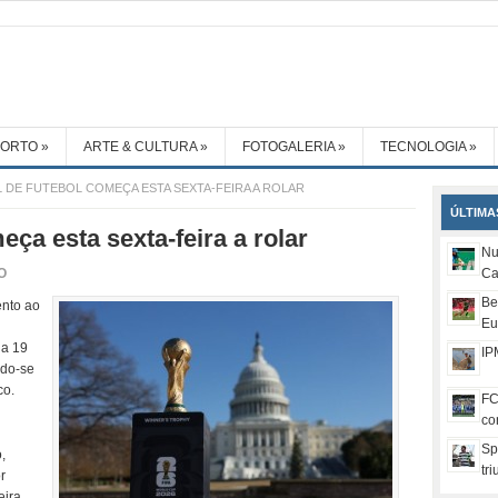
PORTO
»
ARTE & CULTURA
»
FOTOGALERIA
»
TECNOLOGIA
»
 DE FUTEBOL COMEÇA ESTA SEXTA-FEIRA A ROLAR
ÚLTIMA
ça esta sexta-feira a rolar
Nu
O
Ca
Be
ento ao
Eu
 a 19
IP
ndo-se
co.
FC
co
Sp
,
tr
r
ira,