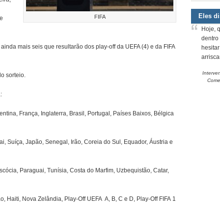
Eles d
FIFA
se
Hoje, 
dentro
 ainda mais seis que resultarão dos play-off da UEFA (4) e da FIFA
hesita
arrisc
Interve
o sorteio.
Comem
:
ina, França, Inglaterra, Brasil, Portugal, Países Baixos, Bélgica
i, Suíça, Japão, Senegal, Irão, Coreia do Sul, Equador, Áustria e
scócia, Paraguai, Tunísia, Costa do Marfim, Uzbequistão, Catar,
, Haiti, Nova Zelândia, Play-Off UEFA A, B, C e D, Play-Off FIFA 1