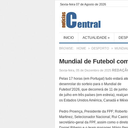
Sexta-feira 07 de Agosto de 2026
INICIO
ACTUALIDADE
»
DES
BROWSE:
HOME
DESPORTO
MUNDIAL
Mundial de Futebol come
REDAÇÃ
Sexta-feira, 05 de Dezembro de 2025
Pelas 17 horas (em Portugal) tudo estará at
desenrolar do sorteio para o Mundial de
Futebol’2026, que decorrerá de 11 de junho
de julho em três países (em estreia), realça
os Estados Unidos América, Canadá e Méxi
Pedro Proença, Presidente da FPF; Roberto
Martinez, Selecionador Nacional; Rui Caeiro
secretário-geral da FPF, assim como o direto
Daniel Ribeiro e o team manager, Mário Pere