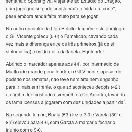
semana o Sporting vai viajar até ao Estádio do Dragão,
num jogo que se pode considerar de “vida ou morte”,
pese embora ainda falte muito para se jogar.
No outro encontro da Liga Betclic, também este domingo,
o Gil Vicente goleou (5-0) o Famalicão, cavando cada
vez mais a diferença entre os três primeiros (já de si
sintomática) e os do meio da tabela. Equidade!
Abrindo o marcador apenas aos 44’, por intermédio de
Murilo (de grande penalidade), o Gil Vicente, apesar do
poderio nos remates, não teve nem arte nem engenho
para ir mais em frente, o que só aconteceu depois (42’)
do árbitro ter mostrado o vermelho a De Amorim, levando
os famalicenses a jogarem com dez unidades a partir daí.
No segundo tempo, Buatu (53’) fez o 2-0 e Varela (80’ e
84’) elevou para 4-0, com Garcia a marcar e fechar o
triunfo com o 5-0.