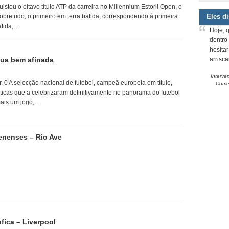
stou o oitavo título ATP da carreira no Millennium Estoril Open, o
obretudo, o primeiro em terra batida, correspondendo à primeira
Eles d
atida,…
Hoje, 
dentro
hesita
nua bem afinada
arrisc
Interve
ar, 0 A selecção nacional de futebol, campeã europeia em título,
Comem
ticas que a celebrizaram definitivamente no panorama do futebol
ais um jogo,…
enenses – Rio Ave
fica – Liverpool