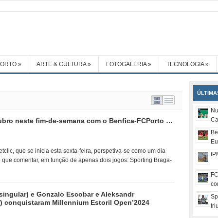
PORTO
»
ARTE & CULTURA
»
FOTOGALERIA
»
TECNOLOGIA
»
ÚLTIMA
Nu
Ca
rubro neste fim-de-semana com o Benfica-FCPorto …
Be
Eu
tclic, que se inicia esta sexta-feira, perspetiva-se como um dia
IP
 que comentar, em função de apenas dois jogos: Sporting Braga-
FC
co
singular) e Gonzalo Escobar e Aleksandr
Sp
) conquistaram Millennium Estoril Open’2024
tr