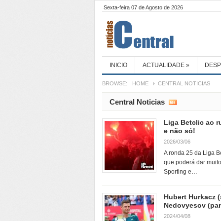
Sexta-feira 07 de Agosto de 2026
INICIO
ACTUALIDADE
»
DES
BROWSE:
HOME
CENTRAL NOTICIAS
Central Noticias
Liga Betclic ao 
e não só!
2026/03/06
A ronda 25 da Liga Be
que poderá dar muito
Sporting e…
Hubert Hurkacz (
Nedovyesov (par
2024/04/08