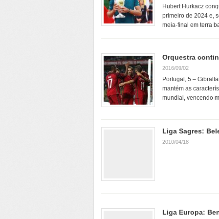
Hubert Hurkacz conqui
primeiro de 2024 e, s
meia-final em terra b
Orquestra conti
2016/09/02
Portugal, 5 – Gibralt
mantém as caracterís
mundial, vencendo m
Liga Sagres: Bel
2010/04/18
Liga Europa: Ben