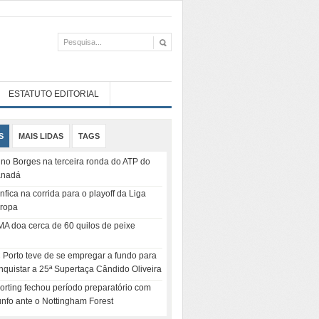
ESTATUTO EDITORIAL
S
MAIS LIDAS
TAGS
no Borges na terceira ronda do ATP do
nadá
nfica na corrida para o playoff da Liga
ropa
MA doa cerca de 60 quilos de peixe
 Porto teve de se empregar a fundo para
nquistar a 25ª Supertaça Cândido Oliveira
orting fechou período preparatório com
iunfo ante o Nottingham Forest