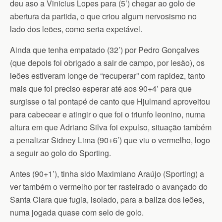
deu aso a Vinicius Lopes para (5’) chegar ao golo de
abertura da partida, o que criou algum nervosismo no
lado dos leões, como seria expetável.
Ainda que tenha empatado (32’) por Pedro Gonçalves
(que depois foi obrigado a sair de campo, por lesão), os
leões estiveram longe de “recuperar” com rapidez, tanto
mais que foi preciso esperar até aos 90+4’ para que
surgisse o tal pontapé de canto que Hjulmand aproveitou
para cabecear e atingir o que foi o triunfo leonino, numa
altura em que Adriano Silva foi expulso, situação também
a penalizar Sidney Lima (90+6’) que viu o vermelho, logo
a seguir ao golo do Sporting.
Antes (90+1’), tinha sido Maximiano Araújo (Sporting) a
ver também o vermelho por ter rasteirado o avançado do
Santa Clara que fugia, isolado, para a baliza dos leões,
numa jogada quase com selo de golo.