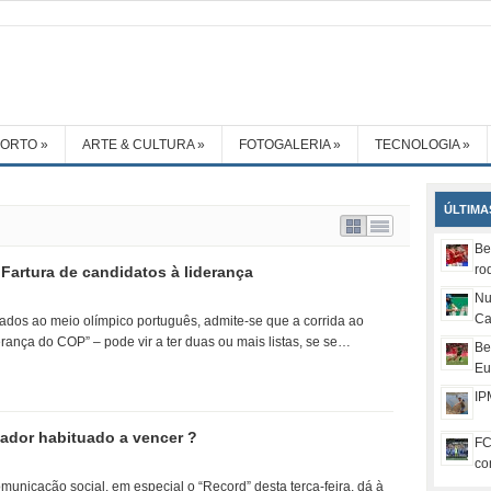
PORTO
»
ARTE & CULTURA
»
FOTOGALERIA
»
TECNOLOGIA
»
ÚLTIMA
Be
ro
Fartura de candidatos à liderança
Nu
Ca
igados ao meio olímpico português, admite-se que a corrida ao
derança do COP” – pode vir a ter duas ou mais listas, se se…
Be
Eu
IP
ador habituado a vencer ?
FC
co
omunicação social, em especial o “Record” desta terça-feira, dá à