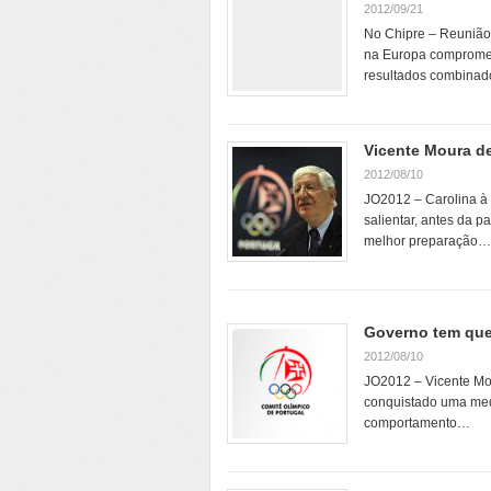
2012/09/21
No Chipre – Reunião 
na Europa comprometer
resultados combinad
Vicente Moura de
2012/08/10
JO2012 – Carolina à 
salientar, antes da p
melhor preparação…
Governo tem que 
2012/08/10
JO2012 – Vicente Mou
conquistado uma meda
comportamento…