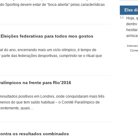
do Sporting devem estar de “boca aberta” pelas características
Eles d
Hoje, 
dentro
hesita
2 Eleições federativas para todos mos gostos
arrisc
Interve
al do ano, encerrando mais um ciclo olímpico, é tempo de
Comem
 parte das federações desportivas, cumprindo-se o ritual que
límpicos na frente para Rio’2016
esultados positivos em Londres, onde conquistaram mais três
enos do que tem saído habitual – o Comité Paralímpico de
ecentemente, quais…
contra os resultados combinados