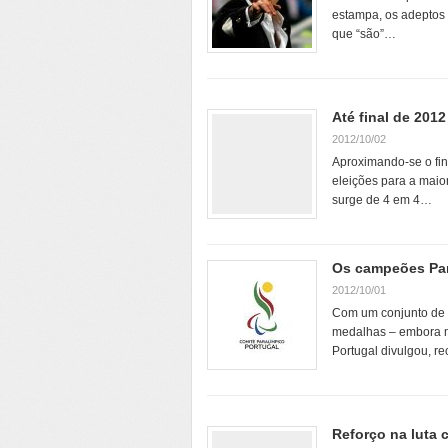
estampa, os adeptos 
que “são”…
Até final de 201
2012/10/02
Aproximando-se o fin
eleições para a maior
surge de 4 em 4…
Os campeões Para
2012/10/01
Com um conjunto de r
medalhas – embora m
Portugal divulgou, r
Reforço na luta 