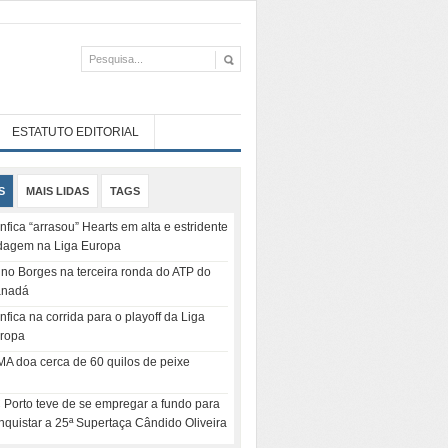
ESTATUTO EDITORIAL
S
MAIS LIDAS
TAGS
nfica “arrasou” Hearts em alta e estridente
dagem na Liga Europa
no Borges na terceira ronda do ATP do
nadá
nfica na corrida para o playoff da Liga
ropa
MA doa cerca de 60 quilos de peixe
 Porto teve de se empregar a fundo para
nquistar a 25ª Supertaça Cândido Oliveira