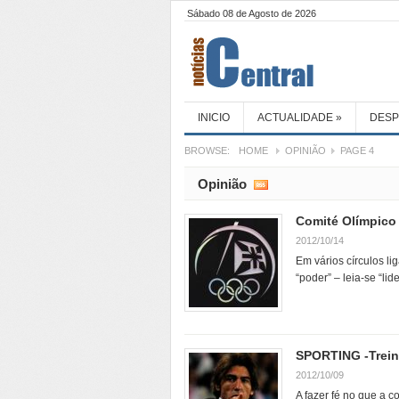
Sábado 08 de Agosto de 2026
INICIO
ACTUALIDADE
»
DES
BROWSE:
HOME
OPINIÃO
PAGE 4
Opinião
Comité Olímpico 
2012/10/14
Em vários círculos l
“poder” – leia-se “li
SPORTING -Trein
2012/10/09
A fazer fé no que a c